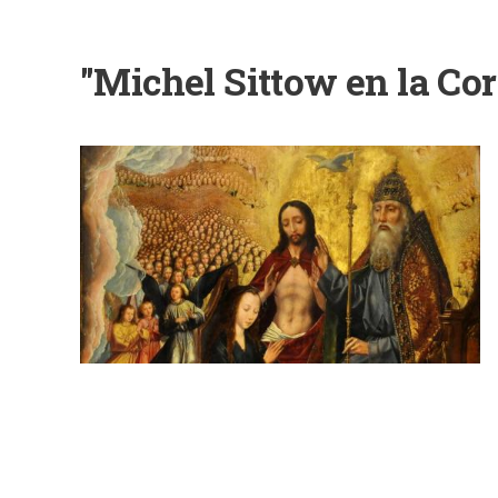
Ruta
de
"Michel Sittow en la Co
navegación