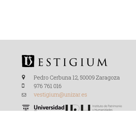
Pedro Cerbuna 12, 50009 Zaragoza
976 761 016
vestigium@unizar.es